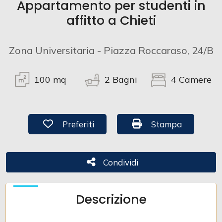
Appartamento per studenti in
affitto a Chieti
Prezzo
Zona Universitaria - Piazza Roccaraso, 24/B
100
mq
2
Bagni
4
Camere
Preferiti: Cod. AT3
Stampa: Cod. AT3
Preferiti
Stampa
Totale
mq
Condividi
Condividi
Descrizione