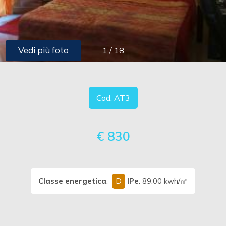
cercare
Provincia
Vedi più foto
1
/
18
Comune
Cod. AT3
€ 830
Tipologia
-
multiscelta
Classe energetica
:
D
IPe
: 89.00 kwh/㎡
Qualsiasi
Residenziali