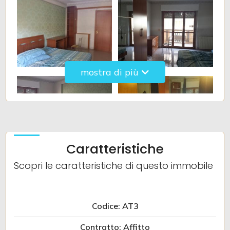
5+
Camere
mostra di più
minime
Qualsiasi
1
Caratteristiche
Scopri le caratteristiche di questo immobile
2
3
Codice: AT3
Contratto: Affitto
4