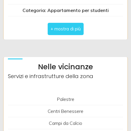
Categoria: Appartamento per studenti
5
Indirizzo: Piazza Roccaraso, 24/B
5+
CAP: 66100
Comune: Chieti
Altre
Zona: Zona Universitaria
opzioni
Nelle vicinanze
-
Totale mq: 100 mq
Servizi e infrastrutture della zona
multiscelta
Camere: 4
Giardino
Bagni: 2
Palestre
Locali: 4
Posto auto/Box
Centri Benessere
Stato conservazione: Buono
Campi da Calcio
Balcone/Terrazzo
Piano: 3