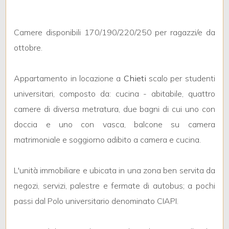
Locali
minimi
Camere disponibili 170/190/220/250 per ragazzi/e da
ottobre.
Qualsiasi
Appartamento in locazione a
Chieti
scalo per studenti
1
universitari, composto da: cucina - abitabile, quattro
camere di diversa metratura, due bagni di cui uno con
2
doccia e uno con vasca, balcone su camera
matrimoniale e soggiorno adibito a camera e cucina.
3
L'unità immobiliare e ubicata in una zona ben servita da
4
negozi, servizi, palestre e fermate di autobus; a pochi
passi dal Polo universitario denominato CIAPI.
5