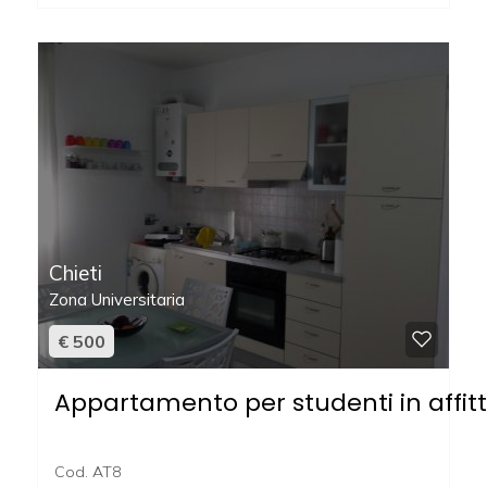
5
5+
Altre
opzioni
-
Chieti
multiscelta
Zona Universitaria
€ 500
Giardino
Appartamento per studenti in affitt
Posto auto/Box
Balcone/Terrazzo
Cod. AT8