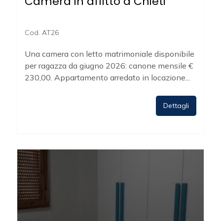
Camera in affitto a Chieti
5+
Cod. AT26
Bagni
minimi
Una camera con letto matrimoniale disponibile
per ragazza da giugno 2026: canone mensile €
230,00. Appartamento arredato in locazione...
Qualsiasi
Dettagli
1
2
3
4
5