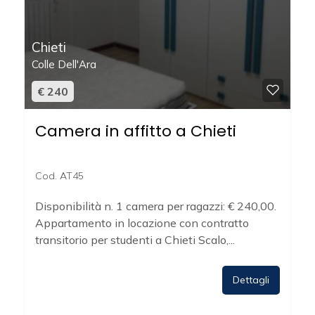
5+
Chieti
Colle Dell'Ara
Camere
€ 240
minime
Camera in affitto a Chieti
Qualsiasi
Cod. AT45
1
Disponibilità n. 1 camera per ragazzi: € 240,00.
Appartamento in locazione con contratto
2
transitorio per studenti a Chieti Scalo,...
3
Dettagli
4