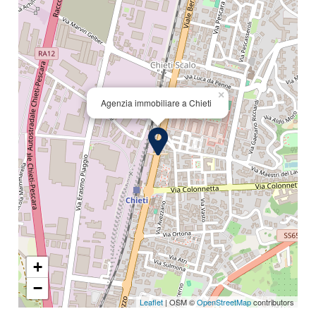
×
Agenzia immobiliare a Chieti
+
−
Leaflet
| OSM ©
OpenStreetMap
contributors