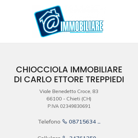
Codice
HOME
CHI
Contratto
SIAMO
Qualsiasi
IMMOBILI
CHIOCCIOLA IMMOBILIARE
DI CARLO ETTORE TREPPIEDI
Vendita
SERVIZI
Viale Benedetto Croce, 83
66100 - Chieti (CH)
Affitto
MANUTENZIONE
P.IVA 02349830691
CONTATTI
Scegli
Telefono
08715634 ...
dove