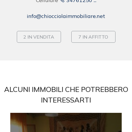
cercare
Cellulare
34761250 ...
Provincia
info@chiocciolaimmobiliare.net
Comune
2 IN VENDITA
7 IN AFFITTO
Tipologia
ALCUNI IMMOBILI CHE POTREBBERO
-
multiscelta
INTERESSARTI
Qualsiasi
Residenziali