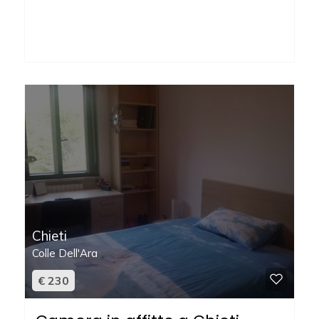
Locali
minimi
Qualsiasi
1
2
3
Chieti
4
Colle Dell'Ara
€ 230
5