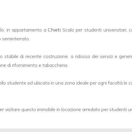
olo; in appartamento a
Chieti
Scalo per studenti universitari, 
o seminterrato.
stabile di recente costruzione, a ridosso dei servizi e generi 
ne di rifornimento e tabaccheria.
o studente ed ubicata in una zona ideale per ogni facoltà le cui
per visitare questo immobile in locazione arredato per studenti uni