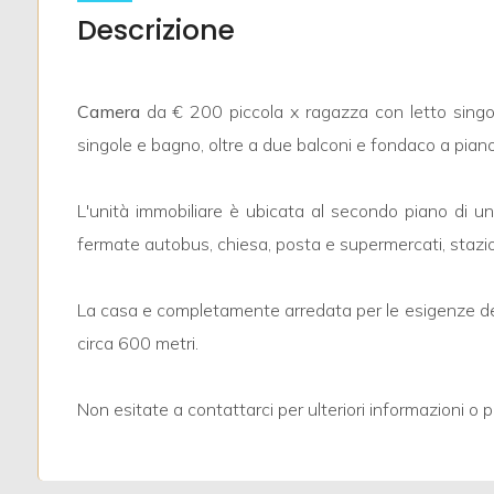
Descrizione
Locali
minimi
Camera
da € 200 piccola x ragazza con letto sing
Qualsiasi
singole e bagno, oltre a due balconi e fondaco a pian
1
L'unità immobiliare è ubicata al secondo piano di uno 
2
fermate autobus, chiesa, posta e supermercati, stazio
3
La casa e completamente arredata per le esigenze dell
circa 600 metri.
4
Non esitate a contattarci per ulteriori informazioni o 
5