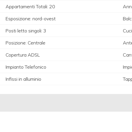
Appartamenti Totali: 20
Anno
Esposizione: nord-ovest
Balc
Posti letto singoli: 3
Cuci
Posizione: Centrale
Ante
Copertura ADSL
Cant
Impianto Telefonico
Impi
Infissi in alluminio
Tapp