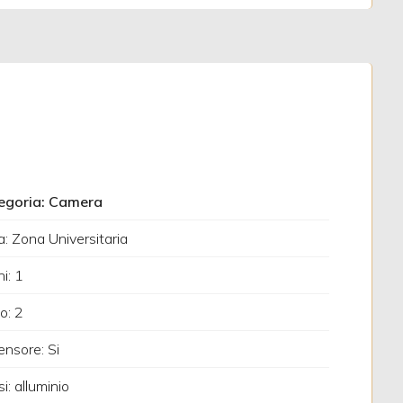
egoria: Camera
: Zona Universitaria
i: 1
o: 2
nsore: Si
si: alluminio