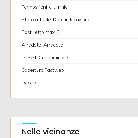
Termosifoni: alluminio
5
Stato attuale: Dato in locazione
Posti letto max: 3
5+
Arredato: Arredato
Altre
Tv SAT: Condominiale
opzioni
Copertura Fastweb
-
multiscelta
Doccia
Giardino
Posto auto/Box
Nelle vicinanze
Balcone/Terrazzo