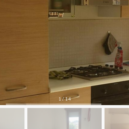
1
/
14