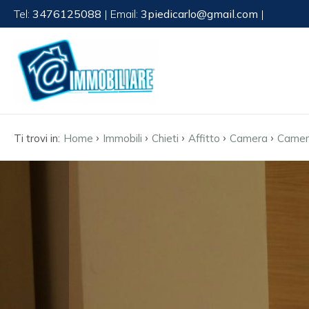
Tel:
3476125088
| Email:
3piedicarlo@gmail.com
|
Codice
HOME
CHI
Contratto
SIAMO
›
›
›
›
›
Ti trovi in:
Home
Immobili
Chieti
Affitto
Camera
Camera
Qualsiasi
IMMOBILI
Vendita
SERVIZI
Affitto
MANUTENZIONE
CONTATTI
Scegli
dove