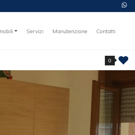
obili
Servizi
Manutenzione
Contatti
0