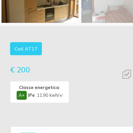
Vedi più foto
Prezzo
Cod. AT17
€ 200
Totale
mq
Classe energetica
:
A+
IPe
: 11.90 kwh/㎡