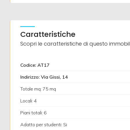
5+
Caratteristiche
Camere
Scopri le caratteristiche di questo immobi
minime
Qualsiasi
Codice: AT17
Indirizzo: Via Gissi, 14
1
Totale mq: 75 mq
2
Locali: 4
3
Piani totali: 6
Adatto per studenti: Si
4