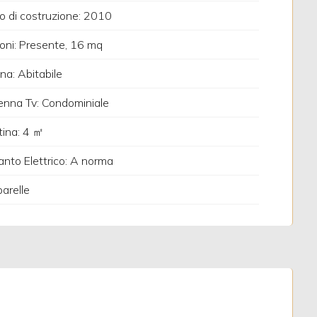
 di costruzione: 2010
oni: Presente, 16 mq
na: Abitabile
nna Tv: Condominiale
ina: 4 ㎡
anto Elettrico: A norma
arelle