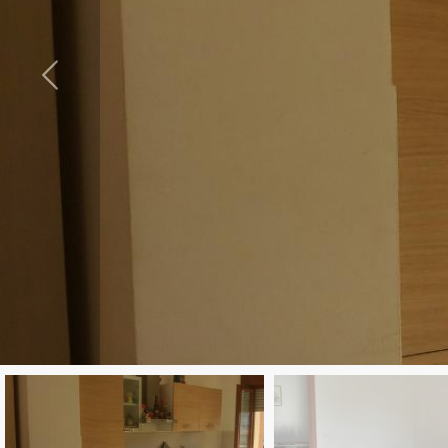
cercare
Provincia
Comune
Tipologia
-
multiscelta
Qualsiasi
Residenziali