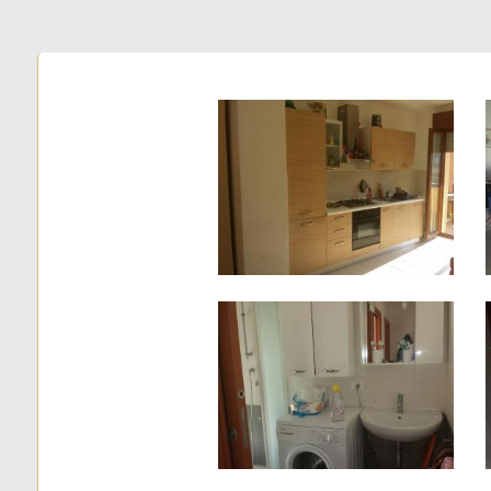
5+
Bagni
minimi
Qualsiasi
1
2
3
4
5